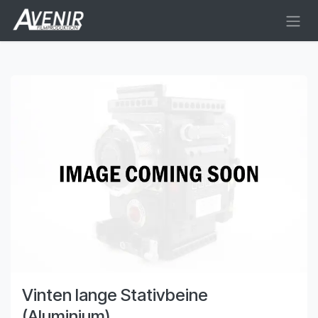
Zum Inhalt springen
Vinten lange Stativbeine
(Aluminium)