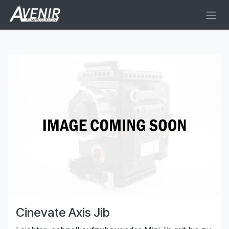
Zum Inhalt springen
Cinevate Axis Jib